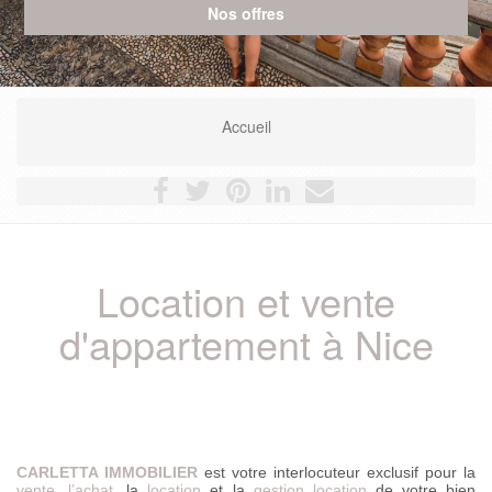
Accueil
Location et vente
d'appartement à Nice
CARLETTA IMMOBILIER
est votre interlocuteur exclusif pour la
vente
,
l’achat
, la
location
et la
gestion location
de votre bien