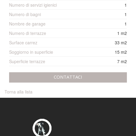
Numero di servizi igienici
1
Numero di bagni
1
Nombre de garage
1
Numero di terrazze
1 m2
Surface carrez
33 m2
Soggiorno in superficie
15 m2
Superficie terrazze
7 m2
CONTATTACI
Torna alla lista