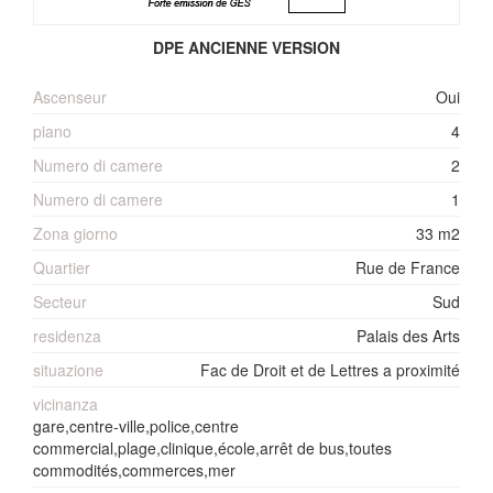
DPE ANCIENNE VERSION
Ascenseur
Oui
piano
4
Numero di camere
2
Numero di camere
1
Zona giorno
33 m2
Quartier
Rue de France
Secteur
Sud
residenza
Palais des Arts
situazione
Fac de Droit et de Lettres a proximité
vicinanza
gare,centre-ville,police,centre
commercial,plage,clinique,école,arrêt de bus,toutes
commodités,commerces,mer