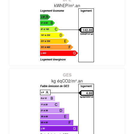
kWhEP/m².an
142.00
GES
kg éqCO2/m².an
4.00