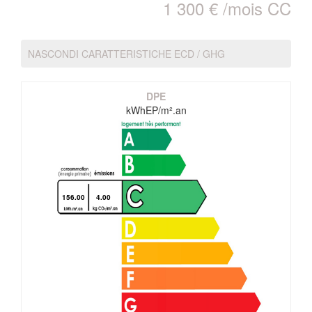
1 300 € /mois CC
NASCONDI CARATTERISTICHE ECD / GHG
DPE
kWhEP/m².an
156.00
4.00