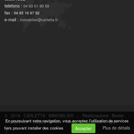
telefono :
04 93 01 90 59
fax :
04 93 16 97 92
e-mail :
immobilier@carletta.fr
© 2018 CARLETTA IMMOBILIER -
Realizzazione Bexter
-
En poursuivant votre navigation, vous acceptez l'utilisation de services
Accoglienza
-
Mappa del sito
-
Tasse
-
Informazioni legali
Plus de détails
tiers pouvant installer des cookies
Accepter