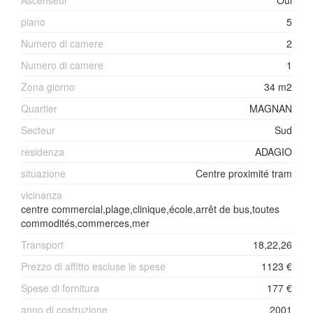
Ascenseur
Oui
piano
5
Numero di camere
2
Numero di camere
1
Zona giorno
34 m2
Quartier
MAGNAN
Secteur
Sud
residenza
ADAGIO
situazione
Centre proximité tram
vicinanza
centre commercial,plage,clinique,école,arrêt de bus,toutes
commodités,commerces,mer
Transport
18,22,26
Prezzo di affitto escluse le spese
1123 €
Spese di fornitura
177 €
anno di costruzione
2001