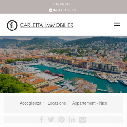
SALVA (IT)
04 93 01 90 59
Tog
navi
Accoglienza
Locazione
Appartement - Nice