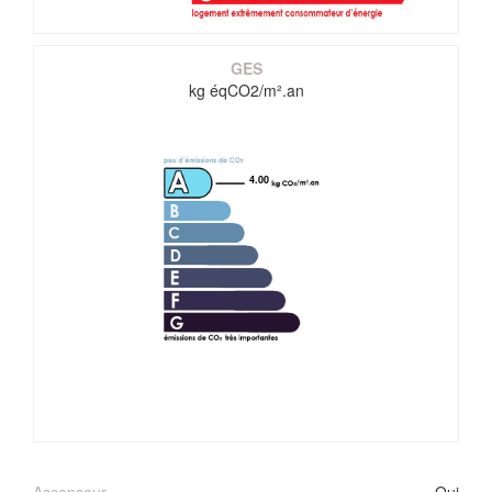
GES
kg éqCO2/m².an
4.00